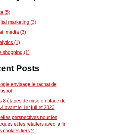
ta
(5)
gital marketing
(3)
tail media
(3)
alytics
(1)
ve shopping
(1)
ent Posts
ogle envisage le rachat de
bspot
s 8 étapes de mise en place de
4 avant le 1er juillet 2023
elles perspectives pour les
ques et les retailers avec la fin
s cookies tiers ?