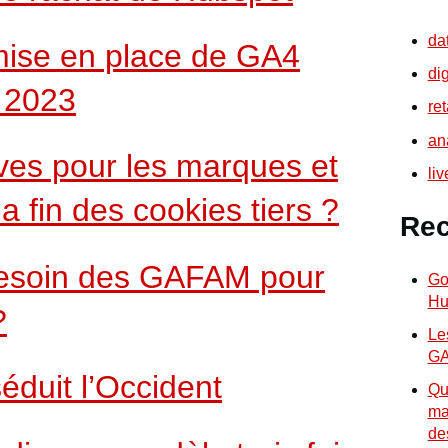
da
mise en place de GA4
di
t 2023
re
an
ves pour les marques et
li
la fin des cookies tiers ?
Rec
besoin des GAFAM pour
Go
Hu
?
Le
GA
éduit l’Occident
Qu
mar
de