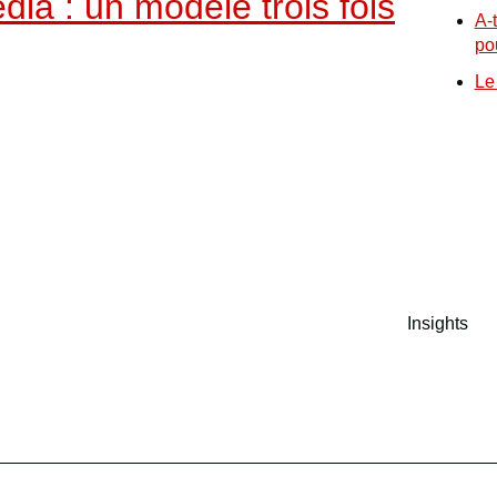
edia : un modèle trois fois
A-
po
Le
Insights